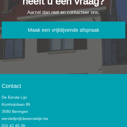
heeft u een vraag?
Aarzel dan niet en contacteer ons.
Maak een vrijblijvende afspraak
Contact
De Eerste Lijn
Koolmijnlaan 86
3580 Beringen
eerstelijn@deeerstelijn.be
011 42 45 35